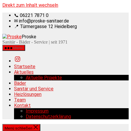
Direkt zum Inhalt wechseln
📞 06221 7871 0
✉ info@proske-sanitaer.de
📍 Türmergasse 12 Heidelberg
Proske
Sanitär - Bäder - Service | seit 1971
Menü
Startseite
Aktuelles
Aktuelle Projekte
Bäder
Sanitär und Service
Heizlösungen
Team
Kontakt
Impressum
Datenschutzerklärung
Menü schließen